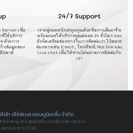
up
24/7 Support
 Server เพื่อ
เราอยู่คอยสนับสนุนคุณด้วยทีมงานมืออาชีพ
ที่ใช้บริการ
พร้อมคอยให้บริการคุณตลอด 24 ชั่วโมง และ
็จ ด้วยการ
ยังจัดเตรียมช่องทางในการติดต่อเรา ไว้หลาย
ก็บข้อมูลของ
ช่องทางเช่น E-mail , โทรศัพท์, Hot line และ
สัปดาห์
Live chat เพื่อให้ท่านไม่พลาดการติดต่อกับ
เรา
ริษัท เซิร์ฟเบส คอมมูนิเคชั่น จำกัด
 90/41 หมู่ 18 ถ.สุขสวัสดิ์ ต.บางพึ่ง อ.พระประแดง
.สมุทรปราการ 10130