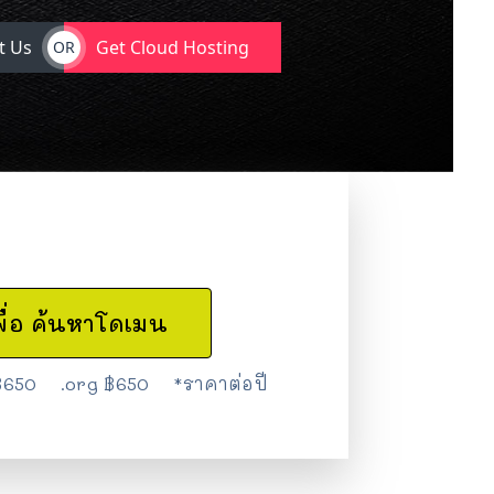
t Us
Get Cloud Hosting
OR
เพื่อ ค้นหาโดเมน
฿650 .org ฿650
*ราคาต่อปี