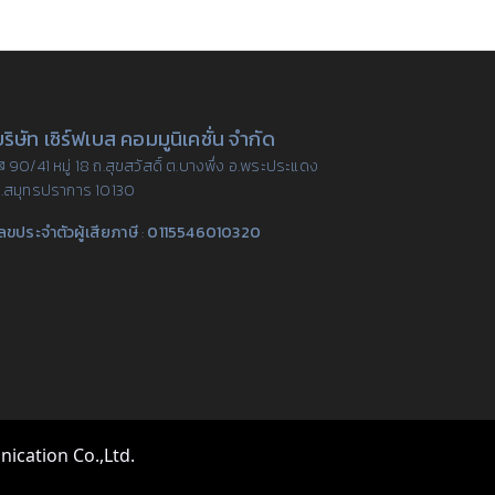
ริษัท เซิร์ฟเบส คอมมูนิเคชั่น จำกัด
 90/41 หมู่ 18 ถ.สุขสวัสดิ์ ต.บางพึ่ง อ.พระประแดง
.สมุทรปราการ 10130
ลขประจำตัวผู้เสียภาษี
:
0115546010320
ication Co.,Ltd.